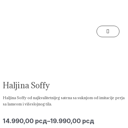
Skip
to
content
Haljina Soffy
Haljina Soffy od najkvalitetnijeg satena sa suknjom od imitacije perja
sa lameom i višeslojnog tila.
Price
14.990,00
рсд
–
19.990,00
рсд