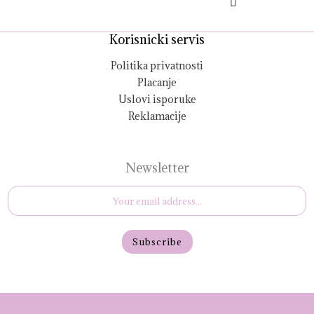
on
on
the
the
Korisnicki servis
product
product
page
page
Politika privatnosti
Placanje
Uslovi isporuke
Reklamacije
Newsletter
E
m
a
i
Subscribe
l
*