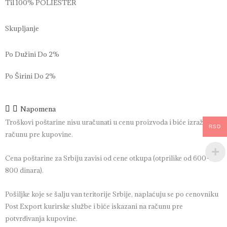
Til 100% POLIESTER
Skupljanje
Po Dužini Do 2%
Po Širini Do 2%
Napomena
Troškovi poštarine nisu uračunati u cenu proizvoda i biće izraženi u
RSD
računu pre kupovine.
Cena poštarine za Srbiju zavisi od cene otkupa (otprilike od 600-
800 dinara).
Pošiljke koje se šalju van teritorije Srbije, naplaćuju se po cenovniku
Post Export kurirske službe i biće iskazani na računu pre
potvrđivanja kupovine.